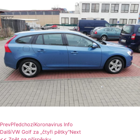
Prev
Předchozí
Koronavirus Info
Další
VW Golf za „čtyři pětky“
Next
<< Zpět na příspěvky