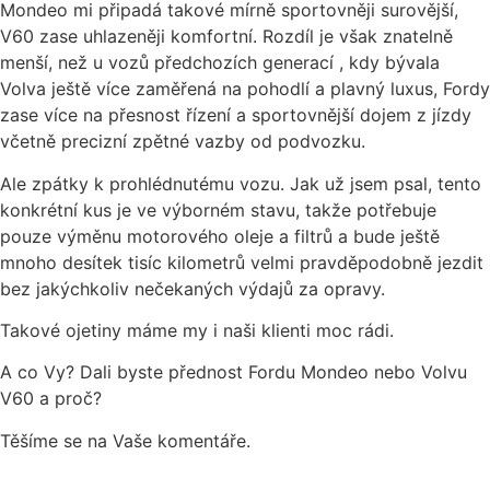
Mondeo mi připadá takové mírně sportovněji surovější,
V60 zase uhlazeněji komfortní. Rozdíl je však znatelně
menší, než u vozů předchozích generací , kdy bývala
Volva ještě více zaměřená na pohodlí a plavný luxus, Fordy
zase více na přesnost řízení a sportovnější dojem z jízdy
včetně precizní zpětné vazby od podvozku.
Ale zpátky k prohlédnutému vozu. Jak už jsem psal, tento
konkrétní kus je ve výborném stavu, takže potřebuje
pouze výměnu motorového oleje a filtrů a bude ještě
mnoho desítek tisíc kilometrů velmi pravděpodobně jezdit
bez jakýchkoliv nečekaných výdajů za opravy.
Takové ojetiny máme my i naši klienti moc rádi.
A co Vy? Dali byste přednost Fordu Mondeo nebo Volvu
V60 a proč?
Těšíme se na Vaše komentáře.