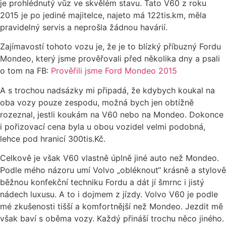
je prohlédnutý vůz ve skvělém stavu. Tato V60 z roku
2015 je po jediné majitelce, najeto má 122tis.km, měla
pravidelný servis a neprošla žádnou havárií.
Zajímavostí tohoto vozu je, že je to blízký příbuzný Fordu
Mondeo, který jsme prověřovali před několika dny a psali
o tom na FB:
Prověřili jsme Ford Mondeo 2015
A s trochou nadsázky mi připadá, že kdybych koukal na
oba vozy pouze zespodu, možná bych jen obtížně
rozeznal, jestli koukám na V60 nebo na Mondeo. Dokonce
i pořizovací cena byla u obou vozidel velmi podobná,
lehce pod hranicí 300tis.Kč.
Celkově je však V60 vlastně úplně jiné auto než Mondeo.
Podle mého názoru umí Volvo „obléknout“ krásně a stylově
běžnou konfekční techniku Fordu a dát jí šmrnc i jistý
nádech luxusu. A to i dojmem z jízdy. Volvo V60 je podle
mé zkušenosti tišší a komfortnější než Mondeo. Jezdit mě
však baví s oběma vozy. Každý přináší trochu něco jiného.