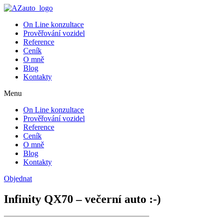
On Line konzultace
Prověřování vozidel
Reference
Ceník
O mně
Blog
Kontakty
Menu
On Line konzultace
Prověřování vozidel
Reference
Ceník
O mně
Blog
Kontakty
Objednat
Infinity QX70 – večerní auto :-)