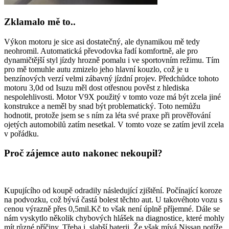
Zklamalo mě to..
Výkon motoru je sice asi dostatečný, ale dynamikou mě tedy
neohromil. Automatická převodovka řadí komfortně, ale pro
dynamičtější styl jízdy hrozně pomalu i ve sportovním režimu. Tím
pro mě tomuhle autu zmizelo jeho hlavní kouzlo, což je u
benzínových verzí velmi zábavný jízdní projev. Předchůdce tohoto
motoru 3,0d od Isuzu měl dost otřesnou pověst z hlediska
nespolehlivosti. Motor V9X použitý v tomto voze má být zcela jiné
konstrukce a neměl by snad být problematický. Toto nemůžu
hodnotit, protože jsem se s ním za léta své praxe při prověřování
ojetých automobilů zatím nesetkal. V tomto voze se zatím jevil zcela
v pořádku.
Proč zájemce auto nakonec nekoupil?
Kupujícího od koupě odradily následující zjištění. Počínající koroze
na podvozku, což bývá častá bolest těchto aut. U takovéhoto vozu s
cenou výrazně přes 0,5mil.Kč to však není úplně příjemné. Dále se
nám vyskytlo několik chybových hlášek na diagnostice, které mohly
mít různé příčiny. Třeba i slabší baterii. Že však mívá Nissan potíže