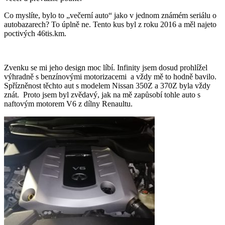
Co myslíte, bylo to „večerní auto“ jako v jednom známém seriálu o
autobazarech? To úplně ne. Tento kus byl z roku 2016 a měl najeto
poctivých 46tis.km.
Zvenku se mi jeho design moc líbí. Infinity jsem dosud prohlížel
výhradně s benzínovými motorizacemi a vždy mě to hodně bavilo.
Spřízněnost těchto aut s modelem Nissan 350Z a 370Z byla vždy
znát. Proto jsem byl zvědavý, jak na mě zapůsobí tohle auto s
naftovým motorem V6 z dílny Renaultu.