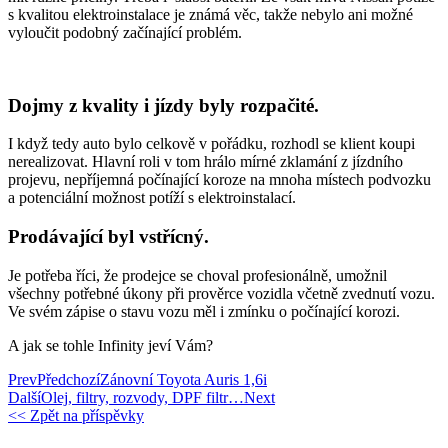
s kvalitou elektroinstalace je známá věc, takže nebylo ani možné
vyloučit podobný začínající problém.
Dojmy z kvality i jízdy byly rozpačité.
I když tedy auto bylo celkově v pořádku, rozhodl se klient koupi
nerealizovat. Hlavní roli v tom hrálo mírné zklamání z jízdního
projevu, nepříjemná počínající koroze na mnoha místech podvozku
a potenciální možnost potíží s elektroinstalací.
Prodávající byl vstřícný.
Je potřeba říci, že prodejce se choval profesionálně, umožnil
všechny potřebné úkony při prověrce vozidla včetně zvednutí vozu.
Ve svém zápise o stavu vozu měl i zmínku o počínající korozi.
A jak se tohle Infinity jeví Vám?
Prev
Předchozí
Zánovní Toyota Auris 1,6i
Další
Olej, filtry, rozvody, DPF filtr…
Next
<< Zpět na příspěvky