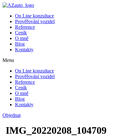
On Line konzultace
Prověřování vozidel
Reference
Ceník
O mně
Blog
Kontakty
Menu
On Line konzultace
Prověřování vozidel
Reference
Ceník
O mně
Blog
Kontakty
Objednat
IMG_20220208_104709