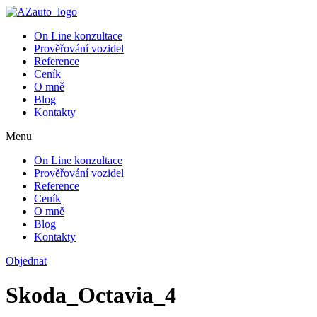
On Line konzultace
Prověřování vozidel
Reference
Ceník
O mně
Blog
Kontakty
Menu
On Line konzultace
Prověřování vozidel
Reference
Ceník
O mně
Blog
Kontakty
Objednat
Skoda_Octavia_4