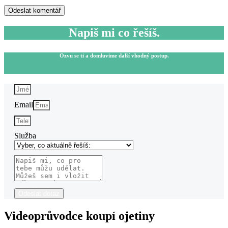
Napiš mi co řešíš.
Ozvu se ti a domluvime další vhodný postup.
Email
Služba
Odeslat dotaz
Videoprůvodce koupí ojetiny