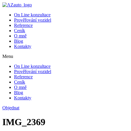
On Line konzultace
Prověřování vozidel
Reference
Ceník
O mně
Blog
Kontakty
Menu
On Line konzultace
Prověřování vozidel
Reference
Ceník
O mně
Blog
Kontakty
Objednat
IMG_2369