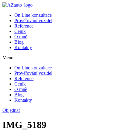
On Line konzultace
Prověřování vozidel
Reference
Ceník
O mně
Blog
Kontakty
Menu
On Line konzultace
Prověřování vozidel
Reference
Ceník
O mně
Blog
Kontakty
Objednat
IMG_5189