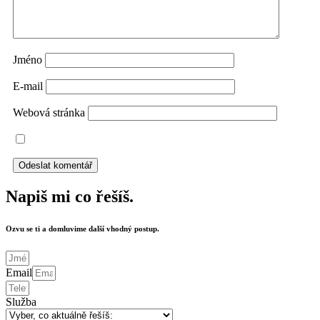
Jméno
E-mail
Webová stránka
Napiš mi co řešíš.
Ozvu se ti a domluvime další vhodný postup.
Email
Služba