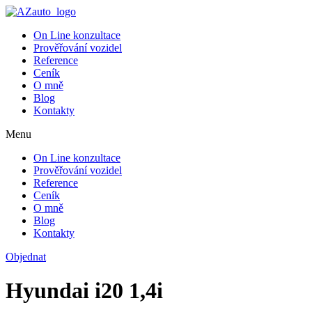
On Line konzultace
Prověřování vozidel
Reference
Ceník
O mně
Blog
Kontakty
Menu
On Line konzultace
Prověřování vozidel
Reference
Ceník
O mně
Blog
Kontakty
Objednat
Hyundai i20 1,4i