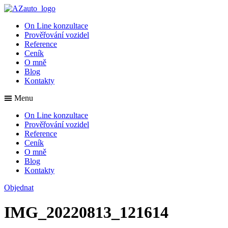
On Line konzultace
Prověřování vozidel
Reference
Ceník
O mně
Blog
Kontakty
Menu
On Line konzultace
Prověřování vozidel
Reference
Ceník
O mně
Blog
Kontakty
Objednat
IMG_20220813_121614