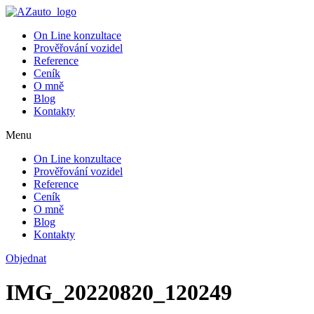
On Line konzultace
Prověřování vozidel
Reference
Ceník
O mně
Blog
Kontakty
Menu
On Line konzultace
Prověřování vozidel
Reference
Ceník
O mně
Blog
Kontakty
Objednat
IMG_20220820_120249