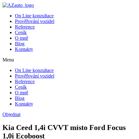
On Line konzultace
Prověřování vozidel
Reference
Ceník
O mně
Blog
Kontakty
Menu
On Line konzultace
Prověřování vozidel
Reference
Ceník
O mně
Blog
Kontakty
Objednat
Kia Ceed 1,4i CVVT místo Ford Focus
1,0i Ecoboost