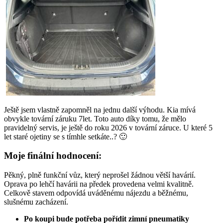
Ještě jsem vlastně zapomněl na jednu další výhodu. Kia mívá
obvykle tovární záruku 7let. Toto auto díky tomu, že mělo
pravidelný servis, je ještě do roku 2026 v tovární záruce. U které 5
let staré ojetiny se s tímhle setkáte..? 🙂
Moje finální hodnocení:
Pěkný, plně funkční vůz, který neprošel žádnou větší havárií.
Oprava po lehčí havárii na předek provedena velmi kvalitně.
Celkově stavem odpovídá uváděnému nájezdu a běžnému,
slušnému zacházení.
Po koupi bude potřeba pořídit zimní pneumatiky