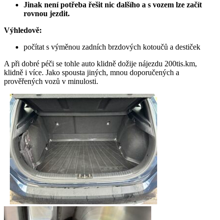
Jinak není potřeba řešit nic dalšího a s vozem lze začít
rovnou jezdit.
Výhledově:
počítat s výměnou zadních brzdových kotoučů a destiček
A při dobré péči se tohle auto klidně dožije nájezdu 200tis.km,
klidně i více. Jako spousta jiných, mnou doporučených a
prověřených vozů v minulosti.