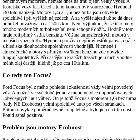
benzínovým motorem, nemáte dnes na trhu ojetin velký výběr. A
Korejské vozy Kia Ceed a jeho koncernový sourozenec Hyundai
i30 toto nabízejí. Motory 1,4i a 1,6i bez turba jsou obvykle
spolehlivé i při vyšších nájezdech. A za vyšší nájezd už se dá dnes
bohužel považovat cca 150tis.km . Není výjimkou, že se této mety
mnoho moderních turbobenzínů není schopné dožít.. Hodně v tom
hraje roli přímý vstřik benzínu. Většina atmosférických motorů v
menších vozech Kia/Hyundai používá nepřímý vstřik paliva, což je
z hlediska dlouhodobé spolehlivosti vhodnější. Nicméně i
atmosférické motory s přímým vstřikem benzínu zde obvykle
fungují spolehlivě. Při častějších kratších trasách je u nich vhodné
měnit olej častěji, klidně již po cca 10tis.km.
Co tedy ten Focus?
Ford Focus byl z mého pohledu i zkušeností vždy velmi povedený
vůz. A možná ve své době jedno z mnou nejvíce doporučovaných
„obyčejných“ aut vůbec. On je totiž Focus s motorem 1,6i bez turba
(tedy NE Ecoboost) velmi spolehlivé auto po všech stránkách.
Přitom obvykle poměrně levně koupitelné a bylo jich na trhu dost.
Potud samá pozitiva.
Problém jsou motory Ecoboost
Problém bohužel nastal s příchodem motorů s označením Ecoboost.