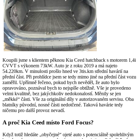
Koupili jsme s klientem pěknou Kia Ceed hatchback s motorem 1,4i
CVVT s výkonem 73kW. Auto je z roku 2019 a má najeto
54.220km. V minulosti prošlo hned ve 3tis.km střední havárií na
přední část. Při prohlídce jsem se tedy mimo jiné na přední část vozu
zaměřil. Upřímně řečeno, pokud bych nevěděl, že auto bylo
opravováno, poznával bych to nejspíše obtížně. Vše je provedeno
velmi kvalitně, bez jakýchkoliv nedokonalostí. Měnily se jen
„měkké“ části. Vše za originální díly v autorizovaném servisu. Oba
blatníky původní, nosné části nedotčené. Taková havárie tedy
ničemu pro další provoz nevadí.
A proč Kia Ceed místo Ford Focus?
Když totiž hledáte „obyčejné“ ojeté auto s potenciálně spolehlivým