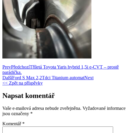
Prev
Předchozí
Tříletá Toyota Yaris hybrid 1,5i e-CVT – prostě
parádička.
Další
Ford S Max 2,2Tdci Titanium automat
Next
<< Zpět na příspěvky
Napsat komentář
Vaše e-mailová adresa nebude zveřejněna.
Vyžadované informace
jsou označeny
*
Komentář
*