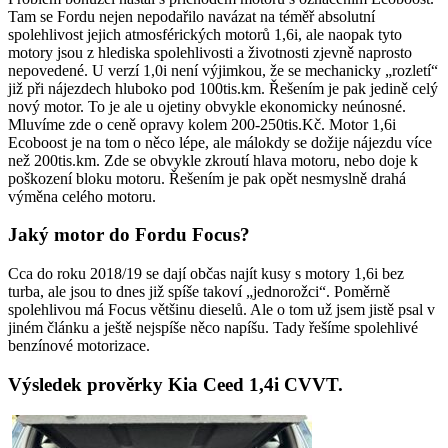
Tam se Fordu nejen nepodařilo navázat na téměř absolutní
spolehlivost jejich atmosférických motorů 1,6i, ale naopak tyto
motory jsou z hlediska spolehlivosti a životnosti zjevně naprosto
nepovedené. U verzí 1,0i není výjimkou, že se mechanicky „rozletí“
již při nájezdech hluboko pod 100tis.km. Řešením je pak jedině celý
nový motor. To je ale u ojetiny obvykle ekonomicky neúnosné.
Mluvíme zde o ceně opravy kolem 200-250tis.Kč. Motor 1,6i
Ecoboost je na tom o něco lépe, ale málokdy se dožije nájezdu více
než 200tis.km. Zde se obvykle zkroutí hlava motoru, nebo doje k
poškození bloku motoru. Řešením je pak opět nesmyslně drahá
výměna celého motoru.
Jaký motor do Fordu Focus?
Cca do roku 2018/19 se dají občas najít kusy s motory 1,6i bez
turba, ale jsou to dnes již spíše takoví „jednorožci“. Poměrně
spolehlivou má Focus většinu dieselů. Ale o tom už jsem jistě psal v
jiném článku a ještě nejspíše něco napíšu. Tady řešíme spolehlivé
benzínové motorizace.
Výsledek prověrky Kia Ceed 1,4i CVVT.