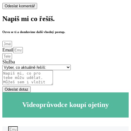
Napiš mi co řešíš.
Ozvu se ti a domluvime další vhodný postup.
Email
Služba
Odeslat dotaz
Videoprůvodce koupí ojetiny