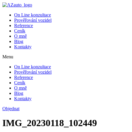
On Line konzultace
Prověřování vozidel
Reference
Ceník
O mně
Blog
Kontakty
Menu
On Line konzultace
Prověřování vozidel
Reference
Ceník
O mně
Blog
Kontakty
Objednat
IMG_20230118_102449