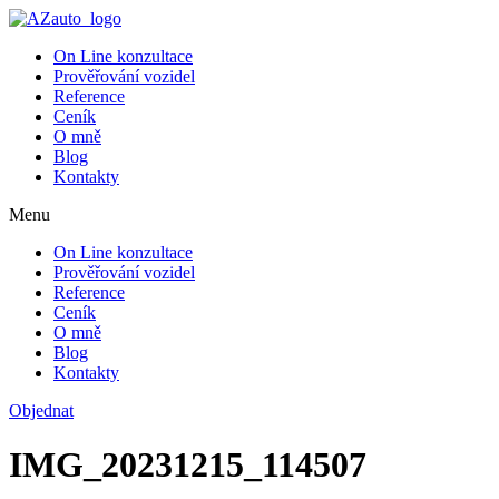
On Line konzultace
Prověřování vozidel
Reference
Ceník
O mně
Blog
Kontakty
Menu
On Line konzultace
Prověřování vozidel
Reference
Ceník
O mně
Blog
Kontakty
Objednat
IMG_20231215_114507