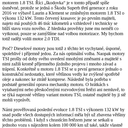
motorem 1.8 TSI. Říci „škodovka“ je v tomto případě spíše
úsměvné, protože se jedná o Škodu Superb třetí generace z roku
2016 ve výbavě Laurin a Klement se zmíněným motorem 1.8 TSI o
výkonu 132 kW. Tento červený krasavec je po prvním majiteli,
najeto má pouhých 46 tisíc kilometrů a vzhledově i technicky se
blíží stavu vozu nového. Z hlediska prověrky jsme mu neměli co
vytknout, pouze se zamýšlíme nad volbou motorizace. My bychom
totiž raději volili motor 2.0 TDI.
Proč? Dieselové motory jsou totiž z těchto let vychytané, úsporné,
spolehlivé i příjemně jedou. Za nás optimální volba. Naopak motory
TSI prošly od doby svého uvedení mnohými změnami a majitelé s
nimi zažili kromě příjemného jízdního projevu i mnoho závad a
trápení. Konkrétně u motoru 1.8 TSI se u první generace jednalo o
konstrukční nedostatky, které většinou vedly ke zvýšené spotřebě
oleje a nakonec ke ztrátě komprese. Následně byla potřeba v
podstatě generální oprava mechaniky motoru. O hrátkách s
vytahanými nebo přeskočenými rozvodovými řetězi ani nemluvě, to
se týká naprosté většiny variant motoru TSI, ostatně majitelé by ji stě
mohli vyprávět.
Námi prověřovaná poslední evoluce 1.8 TSI s výkonem 132 kW by
snad podle všech dostupných informací měla být už zbavena většiny
těchto problémů. I když s chrastícím řetězem jsme se setkali u
jednoho vozu s nájezdem kolem 100 000 km už také, takže vlastně