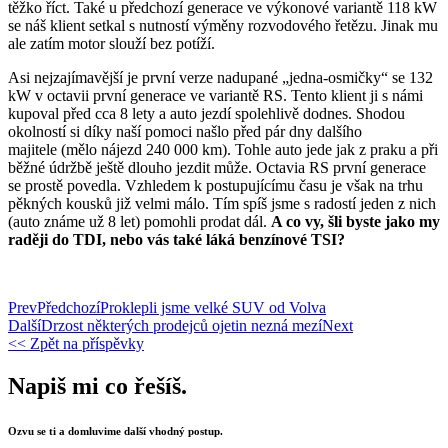
těžko říct. Také u předchozí generace ve výkonové variantě 118 kW
se náš klient setkal s nutností výměny rozvodového řetězu. Jinak mu
ale zatím motor slouží bez potíží.
Asi nejzajímavější je první verze nadupané „jedna-osmičky“ se 132
kW v octavii první generace ve variantě RS. Tento klient ji s námi
kupoval před cca 8 lety a auto jezdí spolehlivě dodnes. Shodou
okolností si díky naší pomoci našlo před pár dny dalšího
majitele (mělo nájezd 240 000 km). Tohle auto jede jak z praku a při
běžné údržbě ještě dlouho jezdit může. Octavia RS první generace
se prostě povedla. Vzhledem k postupujícímu času je však na trhu
pěkných kousků již velmi málo. Tím spíš jsme s radostí jeden z nich
(auto známe už 8 let) pomohli prodat dál.
A co vy, šli byste jako my
raději do TDI, nebo vás také láká benzínové TSI?
Prev
Předchozí
Proklepli jsme velké SUV od Volva
Další
Drzost některých prodejců ojetin nezná mezí
Next
<< Zpět na příspěvky
Napiš mi co řešíš.
Ozvu se ti a domluvime další vhodný postup.