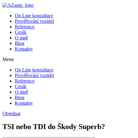
On Line konzultace
Prověřování vozidel
Reference
Ceník
O mně
Blog
Kontakty
Menu
On Line konzultace
Prověřování vozidel
Reference
Ceník
O mně
Blog
Kontakty
Objednat
TSI nebo TDI do Škody Superb?