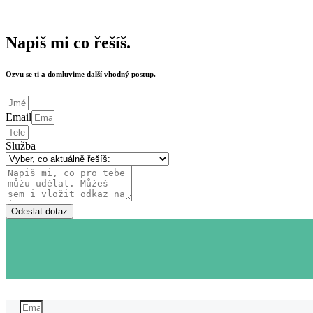
Napiš mi co řešíš.
Ozvu se ti a domluvime další vhodný postup.
Email
Služba
Odeslat dotaz