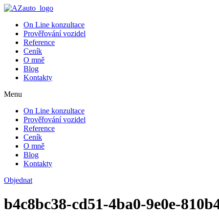
On Line konzultace
Prověřování vozidel
Reference
Ceník
O mně
Blog
Kontakty
Menu
On Line konzultace
Prověřování vozidel
Reference
Ceník
O mně
Blog
Kontakty
Objednat
b4c8bc38-cd51-4ba0-9e0e-810b