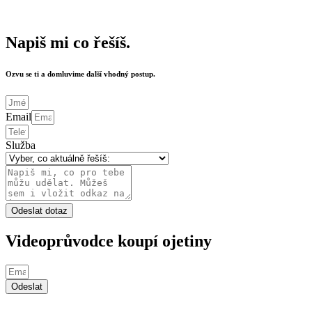
Napiš mi co řešíš.
Ozvu se ti a domluvime další vhodný postup.
Email
Služba
Odeslat dotaz
Videoprůvodce koupí ojetiny
Odeslat