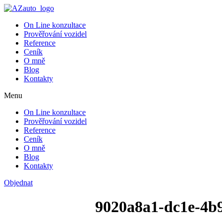
On Line konzultace
Prověřování vozidel
Reference
Ceník
O mně
Blog
Kontakty
Menu
On Line konzultace
Prověřování vozidel
Reference
Ceník
O mně
Blog
Kontakty
Objednat
9020a8a1-dc1e-4b9