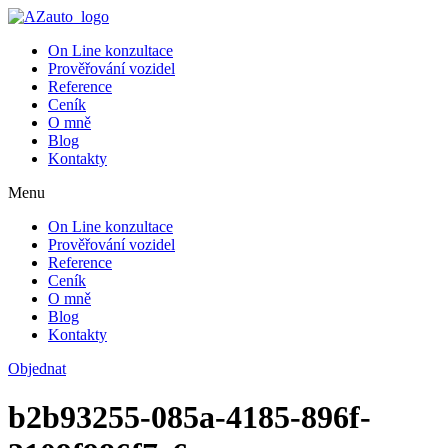
On Line konzultace
Prověřování vozidel
Reference
Ceník
O mně
Blog
Kontakty
Menu
On Line konzultace
Prověřování vozidel
Reference
Ceník
O mně
Blog
Kontakty
Objednat
b2b93255-085a-4185-896f-