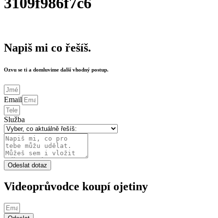
3109f986f7c6
Napiš mi co řešíš.
Ozvu se ti a domluvime další vhodný postup.
Email
Služba
Odeslat dotaz
Videoprůvodce koupí ojetiny