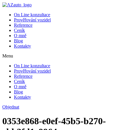
On Line konzultace
Prověřování vozidel
Reference
Ceník
O mně
Blog
Kontakty
Menu
On Line konzultace
Prověřování vozidel
Reference
Ceník
O mně
Blog
Kontakty
Objednat
0353e868-e0ef-45b5-b270-