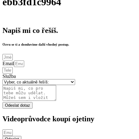
ebb3fd1c9964
Napiš mi co řešíš.
Ozvu se ti a domluvime další vhodný postup.
Email
Služba
Odeslat dotaz
Videoprůvodce koupí ojetiny