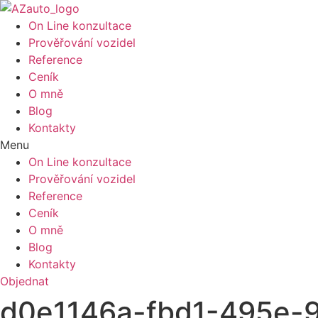
On Line konzultace
Prověřování vozidel
Reference
Ceník
O mně
Blog
Kontakty
Menu
On Line konzultace
Prověřování vozidel
Reference
Ceník
O mně
Blog
Kontakty
Objednat
d0e1146a-fbd1-495e-