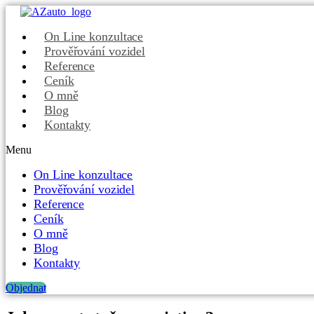
On Line konzultace
Prověřování vozidel
Reference
Ceník
O mně
Blog
Kontakty
Menu
On Line konzultace
Prověřování vozidel
Reference
Ceník
O mně
Blog
Kontakty
Objednat