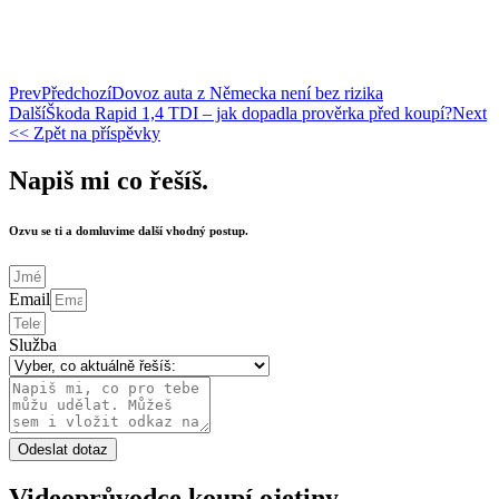
Prev
Předchozí
Dovoz auta z Německa není bez rizika
Další
Škoda Rapid 1,4 TDI – jak dopadla prověrka před koupí?
Next
<< Zpět na příspěvky
Napiš mi co řešíš.
Ozvu se ti a domluvime další vhodný postup.
Email
Služba
Odeslat dotaz
Videoprůvodce koupí ojetiny