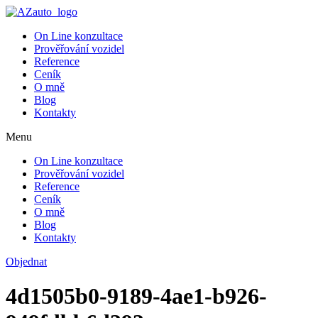
On Line konzultace
Prověřování vozidel
Reference
Ceník
O mně
Blog
Kontakty
Menu
On Line konzultace
Prověřování vozidel
Reference
Ceník
O mně
Blog
Kontakty
Objednat
4d1505b0-9189-4ae1-b926-