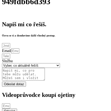
949fdbb6d393
Napiš mi co řešíš.
Ozvu se ti a domluvime další vhodný postup.
Email
Služba
Odeslat dotaz
Videoprůvodce koupí ojetiny