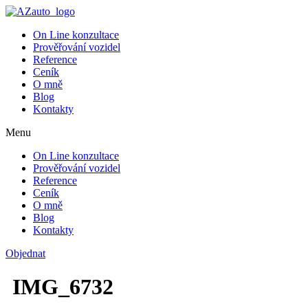
On Line konzultace
Prověřování vozidel
Reference
Ceník
O mně
Blog
Kontakty
Menu
On Line konzultace
Prověřování vozidel
Reference
Ceník
O mně
Blog
Kontakty
Objednat
IMG_6732