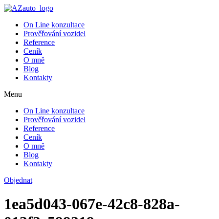
On Line konzultace
Prověřování vozidel
Reference
Ceník
O mně
Blog
Kontakty
Menu
On Line konzultace
Prověřování vozidel
Reference
Ceník
O mně
Blog
Kontakty
Objednat
1ea5d043-067e-42c8-828a-