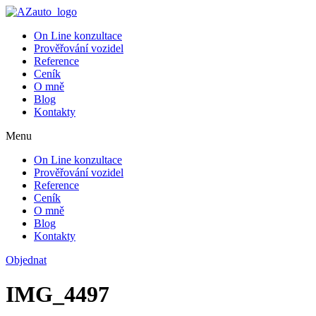
On Line konzultace
Prověřování vozidel
Reference
Ceník
O mně
Blog
Kontakty
Menu
On Line konzultace
Prověřování vozidel
Reference
Ceník
O mně
Blog
Kontakty
Objednat
IMG_4497