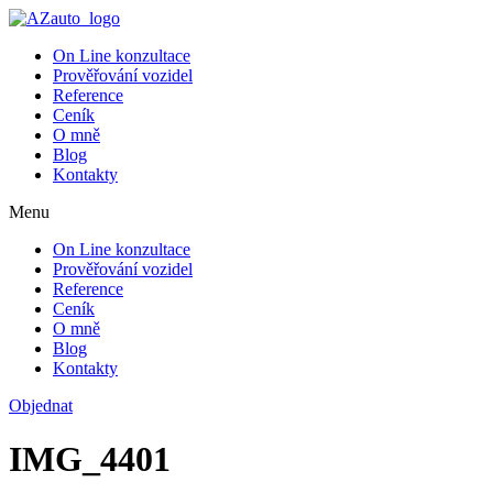
On Line konzultace
Prověřování vozidel
Reference
Ceník
O mně
Blog
Kontakty
Menu
On Line konzultace
Prověřování vozidel
Reference
Ceník
O mně
Blog
Kontakty
Objednat
IMG_4401