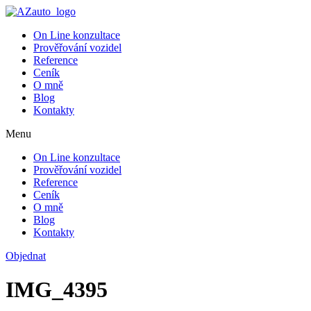
On Line konzultace
Prověřování vozidel
Reference
Ceník
O mně
Blog
Kontakty
Menu
On Line konzultace
Prověřování vozidel
Reference
Ceník
O mně
Blog
Kontakty
Objednat
IMG_4395