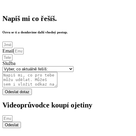
Napiš mi co řešíš.
Ozvu se ti a domluvime další vhodný postup.
Email
Služba
Odeslat dotaz
Videoprůvodce koupí ojetiny
Odeslat