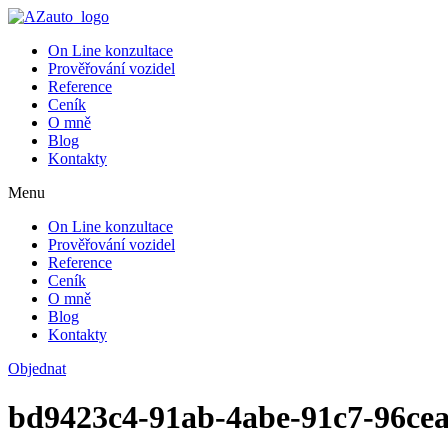
On Line konzultace
Prověřování vozidel
Reference
Ceník
O mně
Blog
Kontakty
Menu
On Line konzultace
Prověřování vozidel
Reference
Ceník
O mně
Blog
Kontakty
Objednat
bd9423c4-91ab-4abe-91c7-96ce