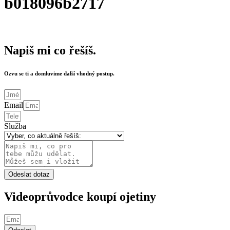
b018096b2717
Napiš mi co řešíš.
Ozvu se ti a domluvime další vhodný postup.
Email
Služba
Odeslat dotaz
Videoprůvodce koupí ojetiny