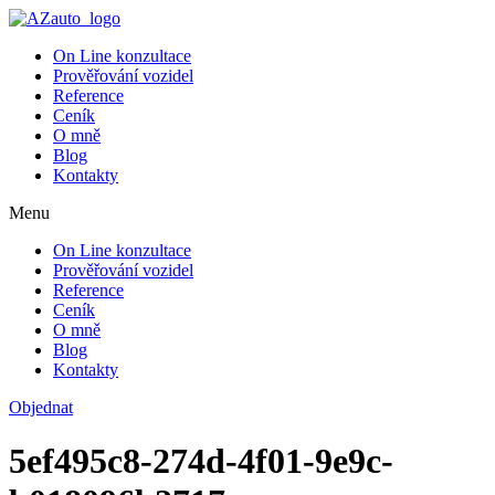
On Line konzultace
Prověřování vozidel
Reference
Ceník
O mně
Blog
Kontakty
Menu
On Line konzultace
Prověřování vozidel
Reference
Ceník
O mně
Blog
Kontakty
Objednat
5ef495c8-274d-4f01-9e9c-