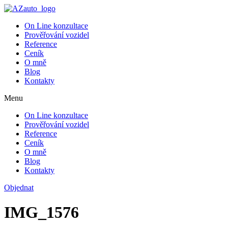
On Line konzultace
Prověřování vozidel
Reference
Ceník
O mně
Blog
Kontakty
Menu
On Line konzultace
Prověřování vozidel
Reference
Ceník
O mně
Blog
Kontakty
Objednat
IMG_1576