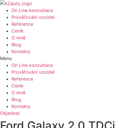
On Line konzultace
Prověřování vozidel
Reference
Ceník
O mně
Blog
Kontakty
Menu
On Line konzultace
Prověřování vozidel
Reference
Ceník
O mně
Blog
Kontakty
Objednat
Ford Galaxy 2.0 TDCi