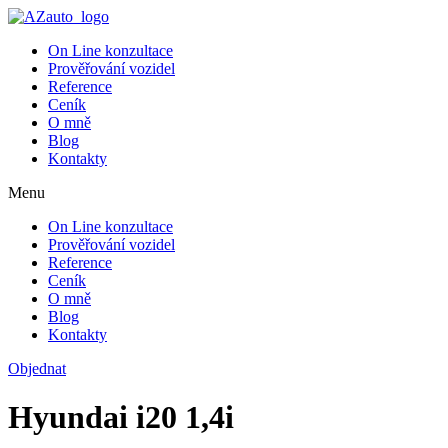
On Line konzultace
Prověřování vozidel
Reference
Ceník
O mně
Blog
Kontakty
Menu
On Line konzultace
Prověřování vozidel
Reference
Ceník
O mně
Blog
Kontakty
Objednat
Hyundai i20 1,4i