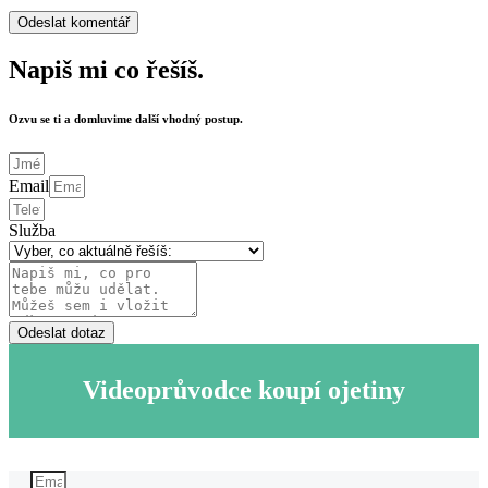
Napiš mi co řešíš.
Ozvu se ti a domluvime další vhodný postup.
Email
Služba
Odeslat dotaz
Videoprůvodce koupí ojetiny