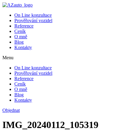
On Line konzultace
Prověřování vozidel
Reference
Ceník
O mně
Blog
Kontakty
Menu
On Line konzultace
Prověřování vozidel
Reference
Ceník
O mně
Blog
Kontakty
Objednat
IMG_20240112_105319