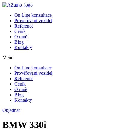
On Line konzultace
Prověřování vozidel
Reference
Ceník
O mně
Blog
Kontakty
Menu
On Line konzultace
Prověřování vozidel
Reference
Ceník
O mně
Blog
Kontakty
Objednat
BMW 330i