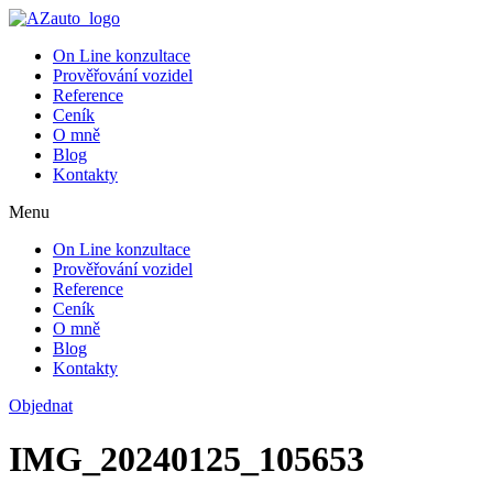
On Line konzultace
Prověřování vozidel
Reference
Ceník
O mně
Blog
Kontakty
Menu
On Line konzultace
Prověřování vozidel
Reference
Ceník
O mně
Blog
Kontakty
Objednat
IMG_20240125_105653